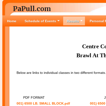
PaPull.com
Home
Schedule of Events
Results
Personal 
Centre Co
Brawl At Th
Below are links to individual classes in two different formats
PDF FORMAT
JPG
001) 6500 LB. SMALL BLOCK.pdf
001) 650